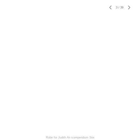
3
/
39
Robe for Judith
An icompendium Site