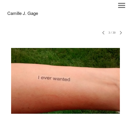
Camille J. Gage
3
/
39