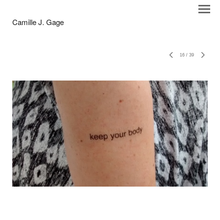
Camille J. Gage
16
/
39