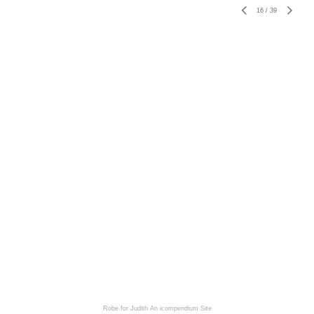
16
/
39
Robe for Judith
An icompendium Site